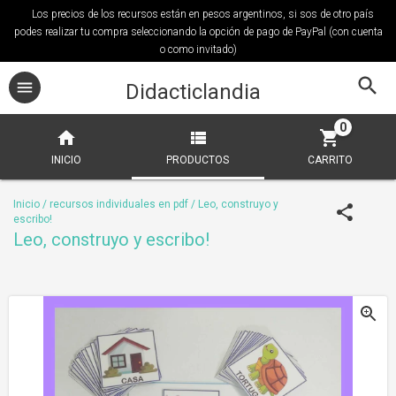
Los precios de los recursos están en pesos argentinos, si sos de otro país
podes realizar tu compra seleccionando la opción de pago de PayPal (con cuenta
o como invitado)
Didacticlandia
0
INICIO
PRODUCTOS
CARRITO
Inicio
/
recursos individuales en pdf
/
Leo, construyo y
escribo!
Leo, construyo y escribo!