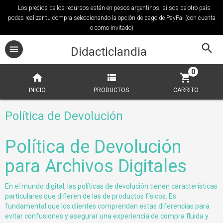
Los precios de los recursos están en pesos argentinos, si sos de otro país
podes realizar tu compra seleccionando la opción de pago de PayPal (con cuenta
o como invitado)
Didacticlandia
0
INICIO
PRODUCTOS
CARRITO
Política de Devolución
Política de Devolución
para Archivos Digitales
En el mundo digital, las políticas de devolución tienen características
particulares que difieren de las de productos físicos. Es
fundamental que los clientes comprendan estas diferencias para
evitar confusiones y asegurar una experiencia de compra fluida y