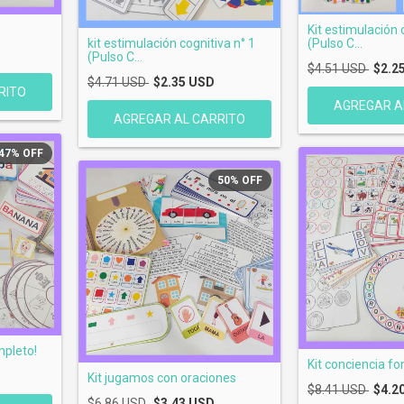
Kit estimulación 
kit estimulación cognitiva n° 1
(Pulso C...
(Pulso C...
$4.51 USD
$2.2
$4.71 USD
$2.35 USD
47
%
OFF
50
%
OFF
mpleto!
Kit conciencia fo
Kit jugamos con oraciones
$8.41 USD
$4.2
$6.86 USD
$3.43 USD