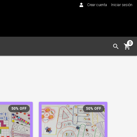
Crear cuenta
Iniciar sesión
0
50
%
OFF
50
%
OFF