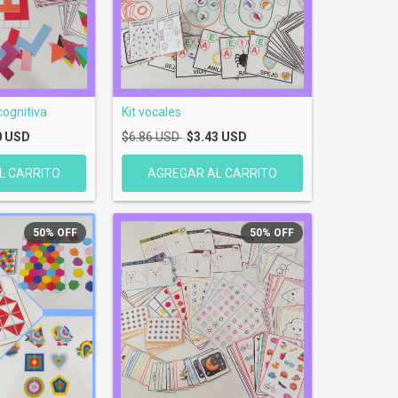
cognitiva
Kit vocales
0 USD
$6.86 USD
$3.43 USD
50
%
OFF
50
%
OFF