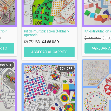
ribir
Kit de multiplicación (tablas y
Kit estimulación 
operacio...
D
$7.60 USD
$3.8
$9.75 USD
$4.88 USD
50
%
OFF
50
%
OFF