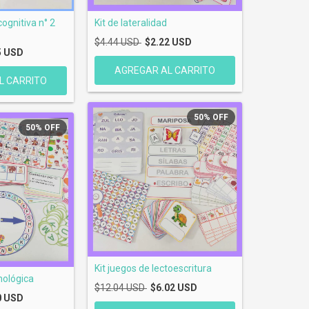
cognitiva n° 2
Kit de lateralidad
$4.44 USD
$2.22 USD
5 USD
50
%
OFF
50
%
OFF
Kit juegos de lectoescritura
nológica
$12.04 USD
$6.02 USD
0 USD