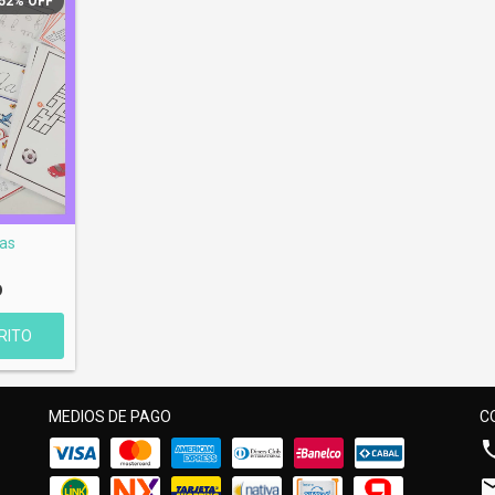
52
%
OFF
ras
D
MEDIOS DE PAGO
C