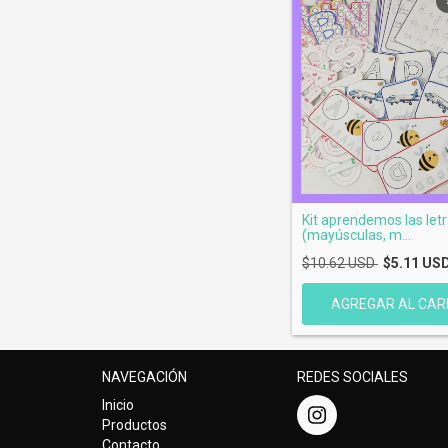
Kit aprendemos las let
(mayúsculas, m...
$10.62 USD
$5.11 US
NAVEGACIÓN
REDES SOCIALES
Inicio
Productos
Contacto