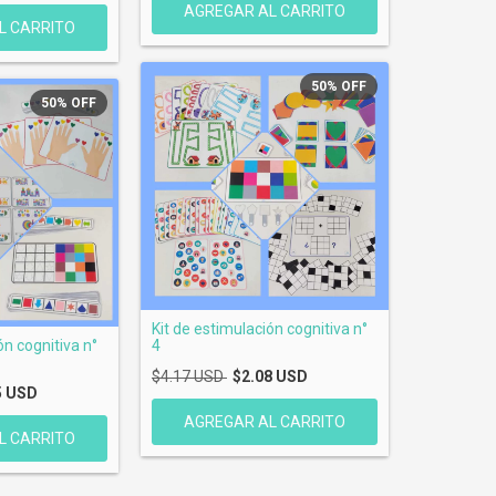
50
%
OFF
50
%
OFF
Kit de estimulación cognitiva n°
ón cognitiva n°
4
$4.17 USD
$2.08 USD
5 USD