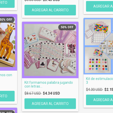
50
%
OFF
50
%
OFF
mos con
Kit de estimulaci
Kit formamos palabra jugando
3
con letras...
$4.30 USD
$2.1
$8.67 USD
$4.34 USD