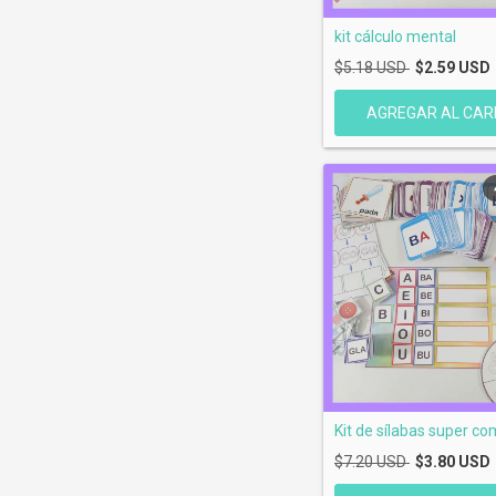
kit cálculo mental
$5.18 USD
$2.59 USD
Kit de sílabas super co
$7.20 USD
$3.80 USD