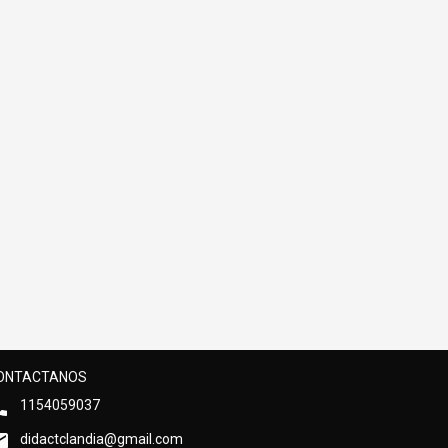
ONTACTANOS
1154059037
didactclandia@gmail.com