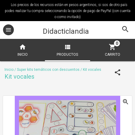
Los precios de los recursos están en pesos argentinos, si sos de otro país
podes realizar tu compra seleccionando la opción de pago de PayPal (con cuenta
o como invitado)
Didacticlandia
0
INICIO
PRODUCTOS
CARRITO
Inicio
/
Super kits temáticos con descuentos
/
Kit vocales
Kit vocales