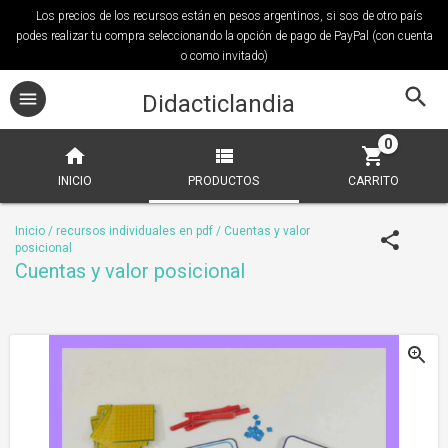
Los precios de los recursos están en pesos argentinos, si sos de otro país
podes realizar tu compra seleccionando la opción de pago de PayPal (con cuenta
o como invitado)
Didacticlandia
0
INICIO
PRODUCTOS
CARRITO
Inicio
/
recursos individuales en pdf
/
Cuentas y valor
posicional
Cuentas y valor posicional