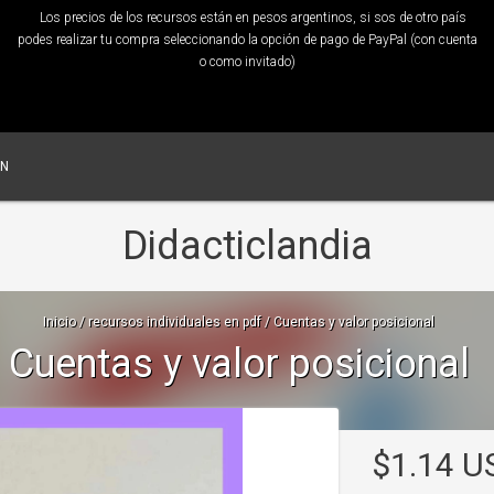
Los precios de los recursos están en pesos argentinos, si sos de otro país
podes realizar tu compra seleccionando la opción de pago de PayPal (con cuenta
o como invitado)
ÓN
Didacticlandia
Inicio
/
recursos individuales en pdf
/
Cuentas y valor posicional
Cuentas y valor posicional
$1.14 U