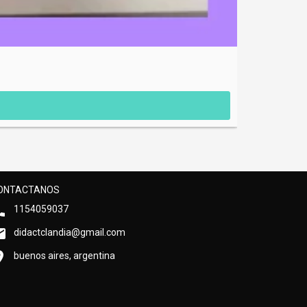
Bingo de la gra
$0.67 USD
ONTACTANOS
1154059037
didactclandia@gmail.com
buenos aires, argentina