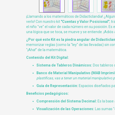
¡Llamando a los matemáticos de Didacticlandia! ¿Algu
verlo! Con nuestro kit
"Cuentas y Valor Posicional"
, t
el niño "ve" el valor de cada número en su posición. Es
una lógica que se toca, se mueve y se entiende. ¡Adiós
¿Por qué este Kit es la piedra angular de Didacticla
memorizar reglas (como la "ley" de las llevadas) sin c
"¡Aha!" de la matemática.
Contenido del Kit Digital:
Sistema de Tableros Dinámicos:
Dos tableros d
Banco de Material Manipulativo (MAB Imprimib
plastificas, vas a tener un material manipulativo p
Guía de Representación:
Espacios diseñados pa
Beneficios pedagógicos:
Comprensión del Sistema Decimal:
Es la base
Visualización de las Operaciones:
Las sumas "co