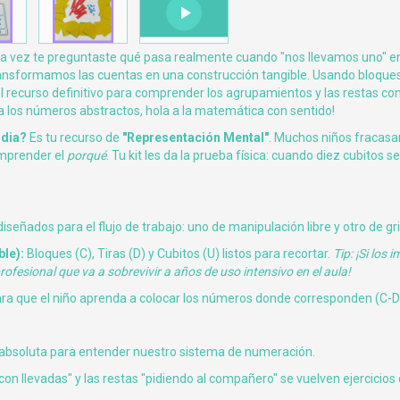
na vez te preguntaste qué pasa realmente cuando "nos llevamos uno" en
ransformamos las cuentas en una construcción tangible. Usando bloques
 el recurso definitivo para comprender los agrupamientos y las restas co
 a los números abstractos, hola a la matemática con sentido!
ndia?
Es tu recurso de
"Representación Mental"
. Muchos niños fracasa
omprender el
porqué
. Tu kit les da la prueba física: cuando diez cubitos 
iseñados para el flujo de trabajo: uno de manipulación libre y otro de gril
le):
Bloques (C), Tiras (D) y Cubitos (U) listos para recortar.
Tip: ¡Si los 
rofesional que va a sobrevivir a años de uso intensivo en el aula!
ra que el niño aprenda a colocar los números donde corresponden (C-D
 absoluta para entender nuestro sistema de numeración.
n llevadas" y las restas "pidiendo al compañero" se vuelven ejercicios d