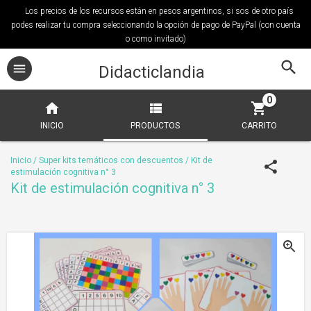
Los precios de los recursos están en pesos argentinos, si sos de otro país
podes realizar tu compra seleccionando la opción de pago de PayPal (con cuenta
o como invitado)
Didacticlandia
0
INICIO
PRODUCTOS
CARRITO
Inicio
/
Super kits temáticos con descuentos
/
Kit de
estimulación cognitiva n° 3
Kit de estimulación cognitiva n° 3