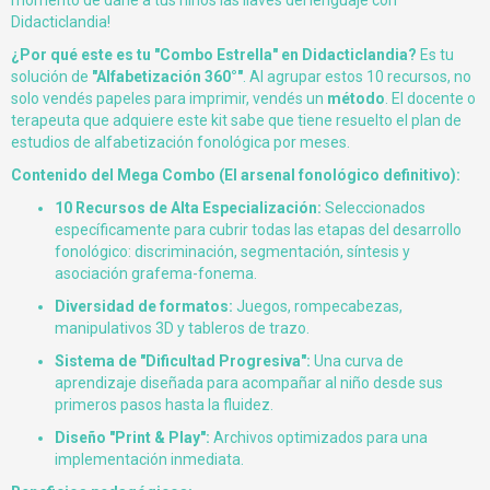
momento de darle a tus niños las llaves del lenguaje con
Didacticlandia!
¿Por qué este es tu "Combo Estrella" en Didacticlandia?
Es tu
solución de
"Alfabetización 360°"
. Al agrupar estos 10 recursos, no
solo vendés papeles para imprimir, vendés un
método
. El docente o
terapeuta que adquiere este kit sabe que tiene resuelto el plan de
estudios de alfabetización fonológica por meses.
Contenido del Mega Combo (El arsenal fonológico definitivo):
10 Recursos de Alta Especialización:
Seleccionados
específicamente para cubrir todas las etapas del desarrollo
fonológico: discriminación, segmentación, síntesis y
asociación grafema-fonema.
Diversidad de formatos:
Juegos, rompecabezas,
manipulativos 3D y tableros de trazo.
Sistema de "Dificultad Progresiva":
Una curva de
aprendizaje diseñada para acompañar al niño desde sus
primeros pasos hasta la fluidez.
Diseño "Print & Play":
Archivos optimizados para una
implementación inmediata.