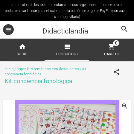
Los precios de los recursos están en pesos argentinos, si sos de otro país
podes realizar tu compra seleccionando la opción de pago de PayPal (con cuenta
o como invitado)
Didacticlandia
0
INICIO
PRODUCTOS
CARRITO
Inicio
/
Super kits temáticos con descuentos
/
Kit
conciencia fonológica
Kit conciencia fonológica