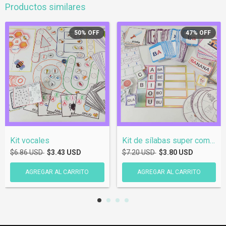
Productos similares
50
%
OFF
47
%
OFF
Kit vocales
Kit de sílabas super completo!
$6.86 USD
$3.43 USD
$7.20 USD
$3.80 USD