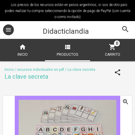
Los precios de los recursos están en pesos argentinos, si sos de otro país
podes realizar tu compra seleccionando la opción de pago de PayPal (con cuenta
o como invitado)
Didacticlandia
0
INICIO
PRODUCTOS
CARRITO
Inicio
/
recursos individuales en pdf
/
La clave secreta
La clave secreta