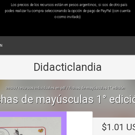
Los precios de los recursos están en pesos argentinos, si sos de otro país
podes realizar tu compra seleccionando la opción de pago de PayPal (con cuenta
o como invitado)
ÓN
Didacticlandia
Inicio
/
recursos individuales en pdf
/
Fichas de mayúsculas 1° edición
chas de mayúsculas 1° edici
$1.01 U