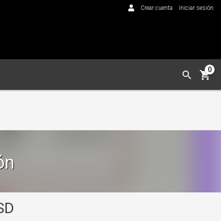
Crear cuenta
Iniciar sesión
0
ón
SD