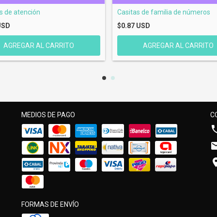
s de atención
Casitas de familia de números
USD
$0.87 USD
MEDIOS DE PAGO
C
FORMAS DE ENVÍO