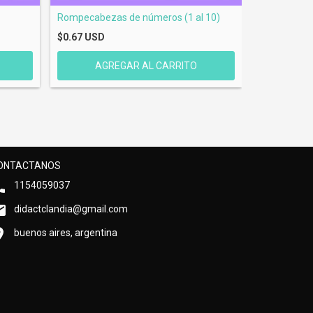
Rompecabezas de números (1 al 10)
Fichas cont
$0.67 USD
$0.67 USD
ONTACTANOS
1154059037
didactclandia@gmail.com
buenos aires, argentina