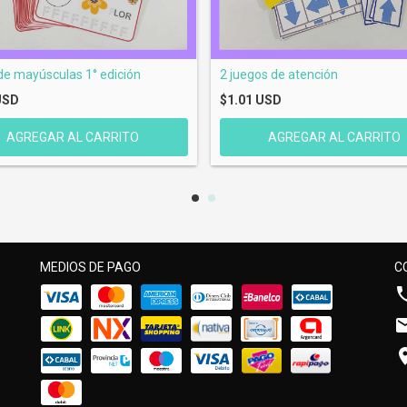
de mayúsculas 1° edición
2 juegos de atención
USD
$1.01 USD
MEDIOS DE PAGO
C