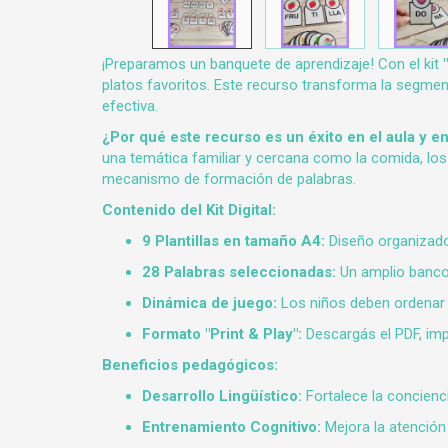
¡Preparamos un banquete de aprendizaje! Con el kit
platos favoritos. Este recurso transforma la segme
efectiva.
¿Por qué este recurso es un éxito en el aula y e
una temática familiar y cercana como la comida, lo
mecanismo de formación de palabras.
Contenido del Kit Digital:
9 Plantillas en tamaño A4:
Diseño organizado 
28 Palabras seleccionadas:
Un amplio banco 
Dinámica de juego:
Los niños deben ordenar l
Formato "Print & Play":
Descargás el PDF, impr
Beneficios pedagógicos:
Desarrollo Lingüístico:
Fortalece la concienci
Entrenamiento Cognitivo:
Mejora la atención 