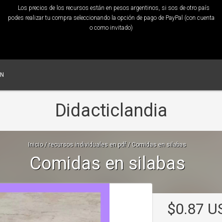
Los precios de los recursos están en pesos argentinos, si sos de otro país
podes realizar tu compra seleccionando la opción de pago de PayPal (con cuenta
o como invitado)
ÓN
Didacticlandia
Inicio
/
recursos individuales en pdf
/
Comidas en silabas
Comidas en silabas
$0.87 U