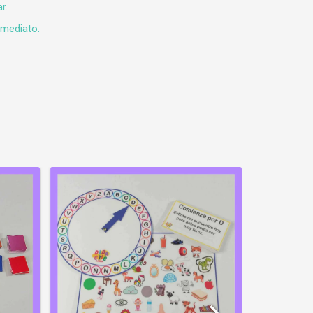
r.
nmediato.