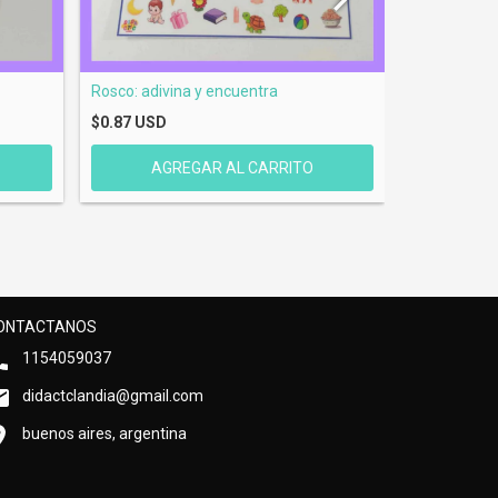
Rosco: adivina y encuentra
Busca objet
$0.87 USD
$0.87 USD
ONTACTANOS
1154059037
didactclandia@gmail.com
buenos aires, argentina