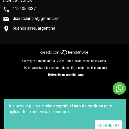
CONTACTANOS
1154059037
didactclandia@gmail.com
buenos aires, argentina
Copyright didacticlandia - 2026. Todos los derechos reservados.
Defensa de las y los consumidores. Para reclamos
ingresá acá.
Botón de arrepentimiento
Al navegar por este sitio
aceptás el uso de cookies
para
agilizar tu experiencia de compra.
ENTENDIDO