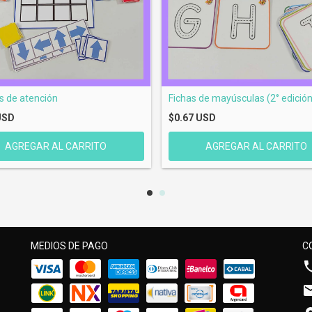
s de atención
Fichas de mayúsculas (2° edición
USD
$0.67 USD
MEDIOS DE PAGO
C