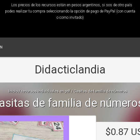
Los precios de los recursos están en pesos argentinos, si sos de otro país
podes realizar tu compra seleccionando la opción de pago de PayPal (con cuenta
o como invitado)
ÓN
Didacticlandia
Inicio
/
recursos individuales en pdf
/
Casitas de familia de números
asitas de familia de número
$0.87 U