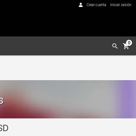
Crear cuenta
Iniciar sesión
0
s
SD