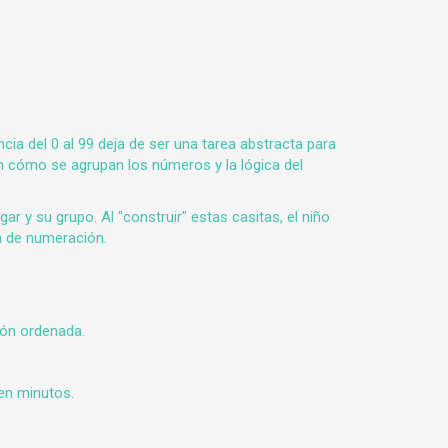
ncia del 0 al 99 deja de ser una tarea abstracta para
an cómo se agrupan los números y la lógica del
r y su grupo. Al "construir" estas casitas, el niño
a de numeración.
ión ordenada.
 en minutos.