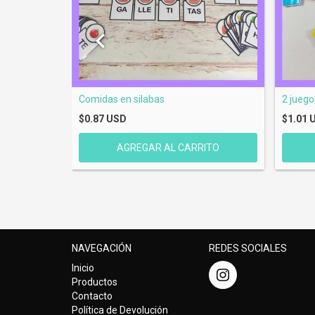
ad
Comidas en silabas
2 juego
$0.87 USD
$1.01 
NAVEGACIÓN
REDES SOCIALES
Inicio
Productos
Contacto
Política de Devolución