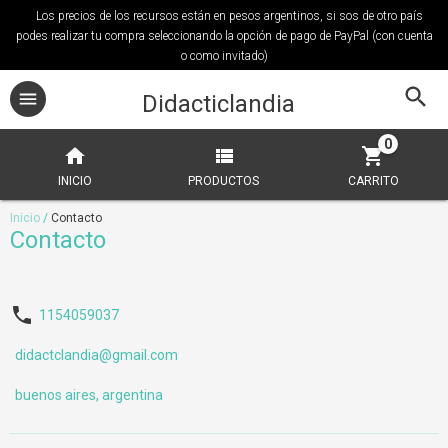
Los precios de los recursos están en pesos argentinos, si sos de otro país
podes realizar tu compra seleccionando la opción de pago de PayPal (con cuenta
o como invitado)
Didacticlandia
0
INICIO
PRODUCTOS
CARRITO
Inicio
/
Contacto
Contacto
1154059037
didactclandia@gmail.com
buenos aires, argentina